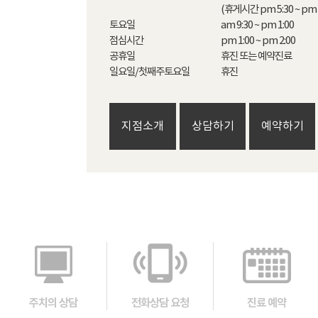
(휴게시간 pm 5:30 ~ pm 6
토요일

am 9:30 ~ pm 1:00

점심시간

pm 1:00 ~ pm 2:00

공휴일

휴진 또는 예약진료

일요일/첫째주토요일
휴진
지점소개
상담하기
예약하기
주치의 상담
전화상담 요청
진료 예약