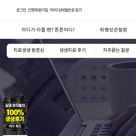
로그인
간편회원가입
아이디/비밀번호 찾기
마디가 아플 땐? 튼튼마디!
퇴행성관절염
선택! 튼튼마디
퇴행성관절염
치료생생 동영상
생생치료 후기
자주묻는 질문
한방의 과학화 실현
오십견
튼튼마디 연혁
반월상연골손상
좋은약재 안심탕전
무릎연골연화증
언론 보도 및 칼럼
산후관절통
튼튼마디 TV
기타 관절질환
도서
관절건강생활
진료절차
지점안내