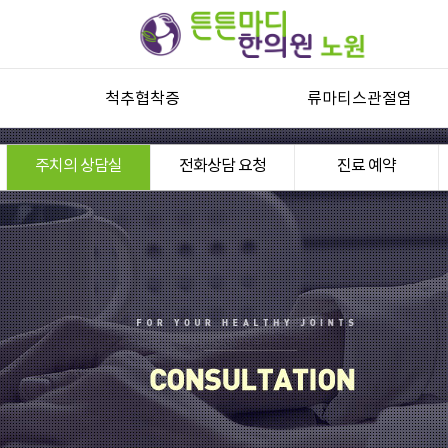
척추협착증
류마티스관절염
척추관협착증
류마티스관절염과 자가진단
주치의 상담실
전화상담 요청
진료 예약
허리디스크
류마티스관절염 한방치료
목디스크
퇴행성디스크
기타 척추질환