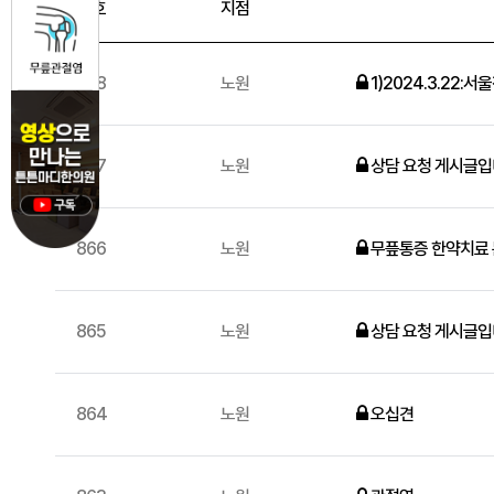
번호
지점
868
노원
1)2024.3.22:
867
노원
상담 요청 게시글입
866
노원
무픞통증 한약치료
865
노원
상담 요청 게시글입
864
노원
오십견