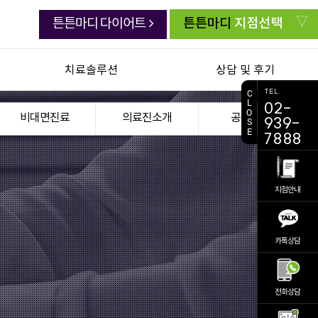
튼튼마디
지점선택
튼튼마디 다이어트
치료솔루션
상담 및 후기
TEL.
C
L
02-
연골한약 백절탕
치료생생 동영상
O
비대면진료
의료진소개
공지사항
939-
S
E
초음파유도하약침
생생치료 후기
7888
첩약 건강보험
자주묻는 질문
교통사고 후유증
주치의 상담실
지점안내
전화상담 요청
진료 예약
카톡상담
비대면진료
의료진소개
공지사항
전화상담