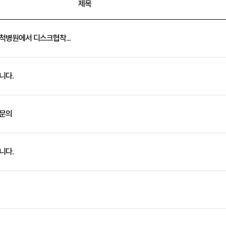
제목
서울척병원에서 디스크협착...
니다.
 문의
니다.