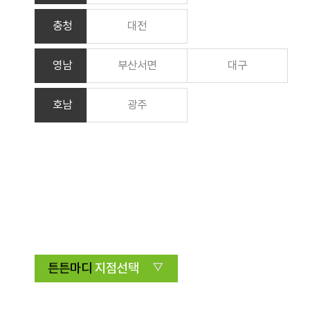
충청
대전
영남
부산서면
대구
호남
광주
튼튼마디
지점선택