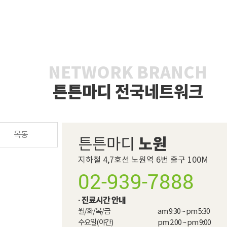
NETWORK BRANCH
튼튼마디 전국네트워크
목동
노원
튼튼마디
지하철 4,7호선 노원역 6번 출구 100M
02-939-7888
· 진료시간 안내
월/화/목/금

am 9:30 ~ pm 5:30

수요일(야간)

pm 2:00 ~ pm 9:00 
