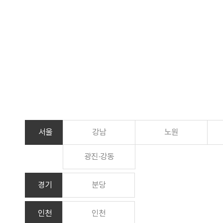
서울
강남
노원
광진·강동
경기
분당
인천
인천