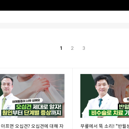
1
2
3
 아프면 오십견? 오십견에 대해 자
무릎에서 뚝 소리! "반월