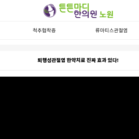
척추협착증
류마티스관절염
척추관협착증
류마티스관절염과 자가진단
허리디스크
류마티스관절염 한방치료
퇴행성관절염 한약치료 진짜 효과 있다!
목디스크
퇴행성디스크
기타 척추질환