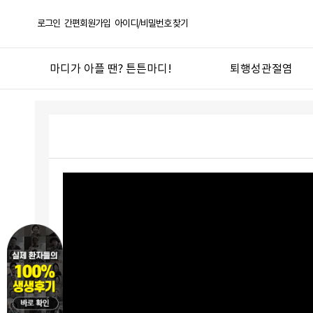
로그인
간편회원가입
아이디/비밀번호 찾기
마디가 아플 땐? 튼튼마디!
퇴행성관절염
선택! 튼튼마디
퇴행성관절염
한방의 과학화 실현
오십견
튼튼마디 연혁
반월상연골손상
좋은약재 안심탕전
무릎연골연화증
언론 보도 및 칼럼
산후관절통
튼튼마디 TV
기타 관절질환
도서
관절건강생활
진료절차
지점안내