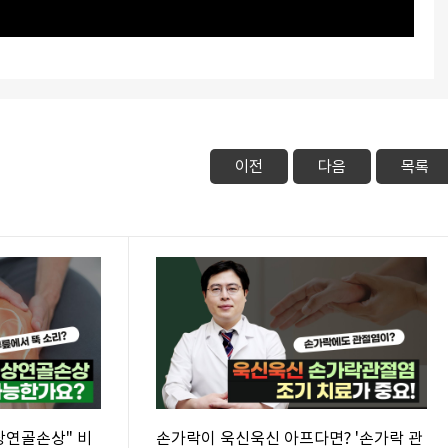
이전
다음
목록
상연골손상" 비
손가락이 욱신욱신 아프다면? '손가락 관