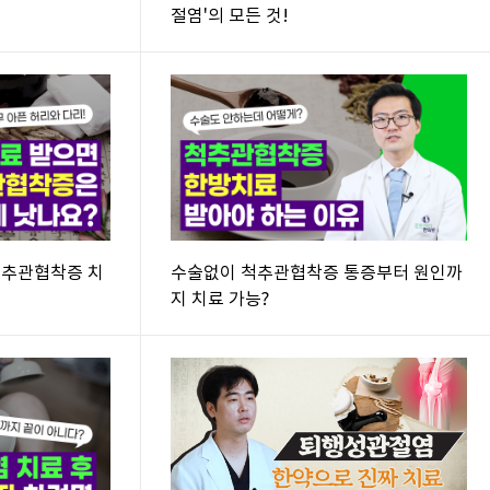
절염'의 모든 것!
척추관협착증 치
수술없이 척추관협착증 통증부터 원인까
?
지 치료 가능?