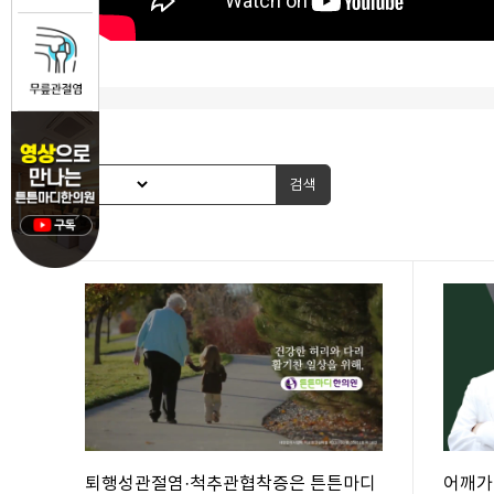
검색
퇴행성관절염·척추관협착증은 튼튼마디
어깨가