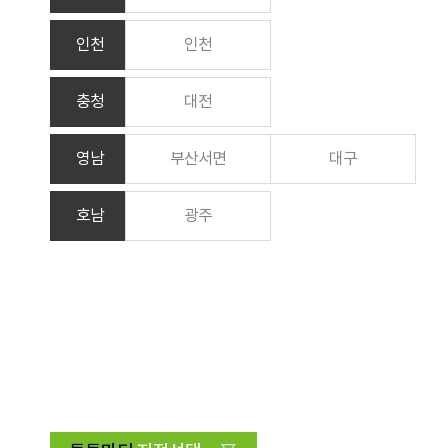
인천
인천
충청
대전
영남
부산서면
대구
호남
광주