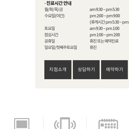
· 진료시간 안내
월/화/목/금

am 9:30 ~ pm 5:30

수요일(야간)

pm 2:00 ~ pm 9:00 

(휴게시간 pm 5:30 ~ pm 6
토요일

am 9:30 ~ pm 1:00

점심시간

pm 1:00 ~ pm 2:00

공휴일

휴진 또는 예약진료

일요일/첫째주토요일
휴진
지점소개
상담하기
예약하기