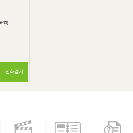
:30)

전화걸기