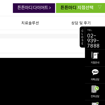
튼튼마디
지점선택
튼튼마디 다이어트
치료솔루션
상담 및 후기
TEL.
C
L
02-
연골한약 백절탕
치료생생 동영상
O
939-
S
E
초음파유도하약침
생생치료 후기
7888
첩약 건강보험
자주묻는 질문
교통사고 후유증
주치의 상담실
지점안내
전화상담 요청
진료 예약
카톡상담
비대면진료
의료진소개
공지사항
전화상담