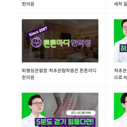
한의원
세히 
퇴행성관절염·척추관협착증은 튼튼마디
척추관
한의원
으로 바