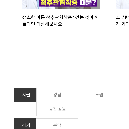
생소한 이름 척추관협착증? 걷는 것이 힘
꼬부랑
들다면 의심해보세요!
긴 거
서울
강남
노원
광진·강동
경기
분당